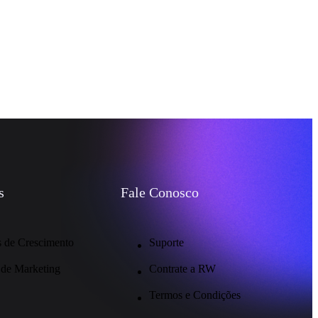
s
Fale Conosco
 de Crescimento
Suporte
 de Marketing
Contrate a RW
Termos e Condições