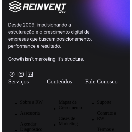
Desde 2009, impulsionando a
estruturação e o crescimento digital de
empresas que buscam posicionamento,
performance e resultado.
Growth isn't marketing. It's structure.
Serviços
Conteúdos
Fale Conosco
Sobre a RW
Mapas de
Suporte
Crescimento
Assessoria
Contrate a
Cases de
RW
Marketing
Agendar
Diagnóstico
Termos e