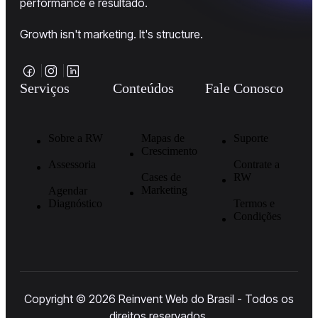
performance e resultado.
Growth isn't marketing. It's structure.
Serviços
Conteúdos
Fale Conosco
Sobre a RW
Mapas de
Suporte
Crescimento
Assessoria
Contrate a
Cases de
RW
Marketing
Agendar
Diagnóstico
Termos e
Condições
Copyright © 2026 Reinvent Web do Brasil - Todos os
direitos reservados.